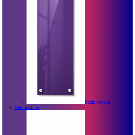
Sticla vopsita
Blat de sticla